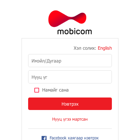
Хэл солих:
English
Намайг сана
Нууц үгээ мартсан
Facebook хаягаар нэвтрэх